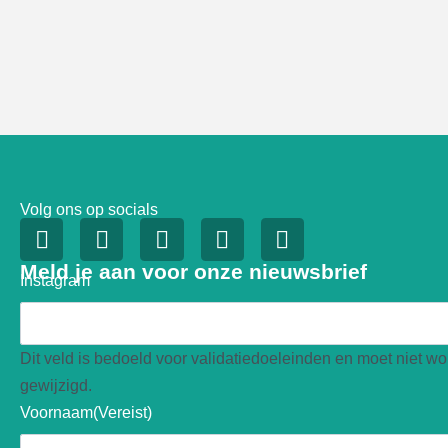
Volg ons op socials
Meld je aan voor onze nieuwsbrief
Instagram
Dit veld is bedoeld voor validatiedoeleinden en moet niet w
gewijzigd.
Voornaam
(Vereist)