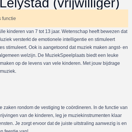
lystad (vrijwilliger)
s functie
le kinderen van 7 tot 13 jaar. Wetenschap heeft bewezen dat
iek versterkt de emotionele intelligentie en stimuleert
ties stimuleert. Ook is aangetoond dat muziek maken angst- en
p algemeen welzijn. De MuziekSpeelplaats biedt een leuke
 maken op de levens van vele kinderen. Met jouw bijdrage
 muziek.
 zaken rondom de vestiging te coördineren. In de functie van
ijvingen van de kinderen, leg je muziekinstrumenten klaar
sten. Je zorgt ervoor dat de juiste uitstraling aanwezig is en
n feestje van!