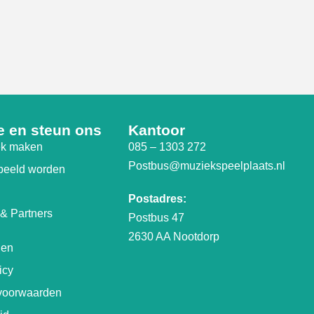
 en steun ons
Kantoor
iek maken
085 – 1303 272
Postbus@muziekspeelplaats.nl
gbeeld worden
Postadres:
 & Partners
Postbus 47
2630 AA Nootdorp
gen
icy
voorwaarden