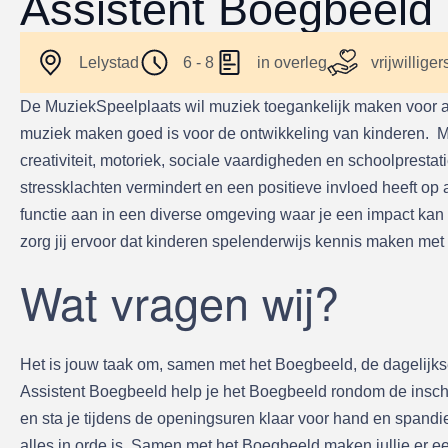
Assistent Boegbeeld Le
Lelystad
6 - 8
in overleg
vrijwilliger
De MuziekSpeelplaats wil muziek toegankelijk maken voor al
muziek maken goed is voor de ontwikkeling van kinderen. Muz
creativiteit, motoriek, sociale vaardigheden en schoolpresta
stressklachten vermindert en een positieve invloed heeft o
functie aan in een diverse omgeving waar je een impact kan
zorg jij ervoor dat kinderen spelenderwijs kennis maken met
Wat vragen wij?
Het is jouw taak om, samen met het Boegbeeld, de dagelijkse
Assistent Boegbeeld help je het Boegbeeld rondom de inschr
en sta je tijdens de openingsuren klaar voor hand en spandien
alles in orde is. Samen met het Boegbeeld maken jullie er ee