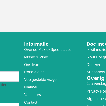
Informatie
Doe mee
Over de MuziekSpeelplaats
Ik wil muz
Missie & Visie
Ik wil Boe
Ons team
Doneren
Rondleiding
Supporters
Overig
Veelgestelde vragen
Jaarversla
orden
Nieuws
Privacy Pol
Vacatures
Algemene 
Contact