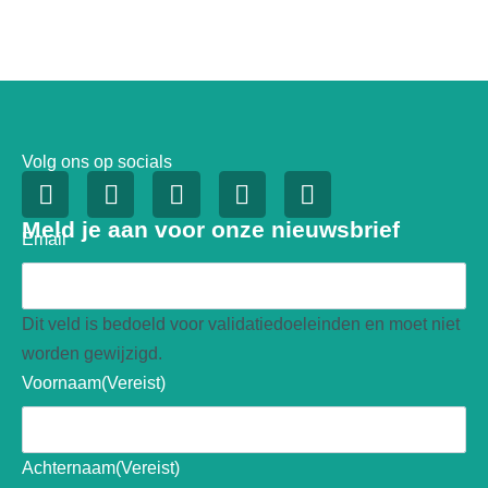
Volg ons op socials
Meld je aan voor onze nieuwsbrief
Email
Dit veld is bedoeld voor validatiedoeleinden en moet niet
worden gewijzigd.
Voornaam
(Vereist)
Achternaam
(Vereist)